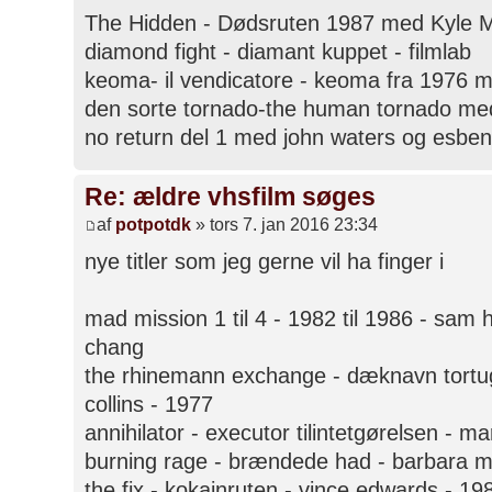
The Hidden - Dødsruten 1987 med Kyle 
diamond fight - diamant kuppet - filmlab
keoma- il vendicatore - keoma fra 1976 
den sorte tornado-the human tornado med
no return del 1 med john waters og esben
Re: ældre vhsfilm søges
af
potpotdk
» tors 7. jan 2016 23:34
nye titler som jeg gerne vil ha finger i
mad mission 1 til 4 - 1982 til 1986 - sam h
chang
the rhinemann exchange - dæknavn tortug
collins - 1977
annihilator - executor tilintetgørelsen - 
burning rage - brændede had - barbara m
the fix - kokainruten - vince edwards - 19