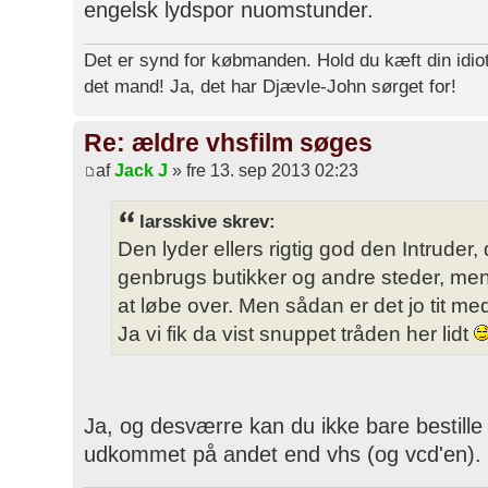
engelsk lydspor nuomstunder.
Det er synd for købmanden. Hold du kæft din idiot
det mand! Ja, det har Djævle-John sørget for!
Re: ældre vhsfilm søges
af
Jack J
» fre 13. sep 2013 02:23
larsskive skrev:
Den lyder ellers rigtig god den Intruder
genbrugs butikker og andre steder, me
at løbe over. Men sådan er det jo tit m
Ja vi fik da vist snuppet tråden her lidt
Ja, og desværre kan du ikke bare bestille 
udkommet på andet end vhs (og vcd'en).