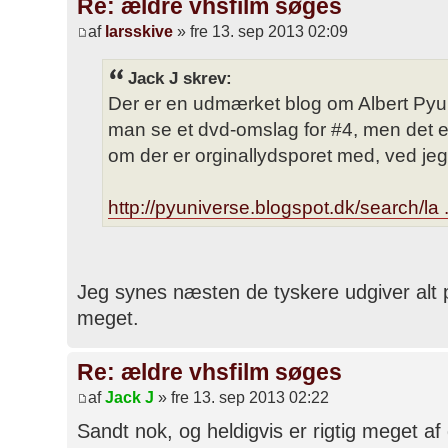
Re: ældre vhsfilm søges
af
larsskive
» fre 13. sep 2013 02:09
Jack J skrev:
Der er en udmærket blog om Albert Pyun
man se et dvd-omslag for #4, men det e
om der er orginallydsporet med, ved jeg
http://pyuniverse.blogspot.dk/search/la 
Jeg synes næsten de tyskere udgiver alt på 
meget.
Re: ældre vhsfilm søges
af
Jack J
» fre 13. sep 2013 02:22
Sandt nok, og heldigvis er rigtig meget a