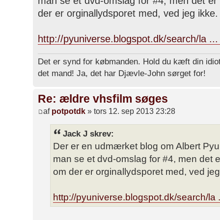
man se et dvd-omslag for #4, men det er
der er orginallydsporet med, ved jeg ikke.
http://pyuniverse.blogspot.dk/search/la ..
Det er synd for købmanden. Hold du kæft din idiot
det mand! Ja, det har Djævle-John sørget for!
Re: ældre vhsfilm søges
af
potpotdk
» tors 12. sep 2013 23:28
Jack J skrev:
Der er en udmærket blog om Albert Pyun
man se et dvd-omslag for #4, men det e
om der er orginallydsporet med, ved jeg
http://pyuniverse.blogspot.dk/search/la 