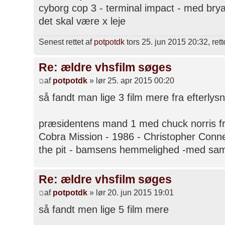
cyborg cop 3 - terminal impact - med bry
det skal være x leje
Senest rettet af
potpotdk
tors 25. jun 2015 20:32, rette
Re: ældre vhsfilm søges
af
potpotdk
» lør 25. apr 2015 00:20
så fandt man lige 3 film mere fra efterlysn
præsidentens mand 1 med chuck norris f
Cobra Mission - 1986 - Christopher Conne
the pit - bamsens hemmelighed -med sam
Re: ældre vhsfilm søges
af
potpotdk
» lør 20. jun 2015 19:01
så fandt men lige 5 film mere