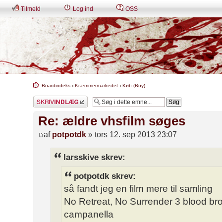
Tilmeld
Log ind
OSS
Boardindeks
‹
Kræmmermarkedet
‹
Køb (Buy)
Skriv et svar
Re: ældre vhsfilm søges
af
potpotdk
» tors 12. sep 2013 23:07
larsskive skrev:
potpotdk skrev:
så fandt jeg en film mere til samling
No Retreat, No Surrender 3 blood br
campanella