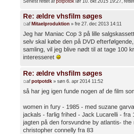
Senest rettet af
potpotdk
lør 10. okt 2015 19:27, rettet
Re: ældre vhsfilm søges
af
Mitaelproduktion
» fre 27. dec 2013 14:11
Jeg har Maniac Cop 3 på lille salgskasse
selv skal købe den på DVD efterfølgende, 
samling, vil jeg blive nødt til at tage 100 k
interesseret
Re: ældre vhsfilm søges
af
potpotdk
» søn 6. apr 2014 11:52
så har jeg igen funde nogen af de film so
women in fury - 1985 - med suzane garvalo
jackals - farlig frihed - Jack Lucarelli - fra
jagten på den forsvundne by atlantis- the 
christopher connelly fra 83