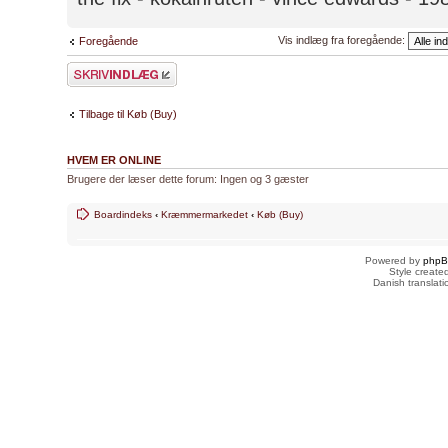
Vis indlæg fra foregående:
Foregående
Skriv et svar
Tilbage til Køb (Buy)
HVEM ER ONLINE
Brugere der læser dette forum: Ingen og 3 gæster
Boardindeks
‹
Kræmmermarkedet
‹
Køb (Buy)
Powered by
php
Style creat
Danish translat