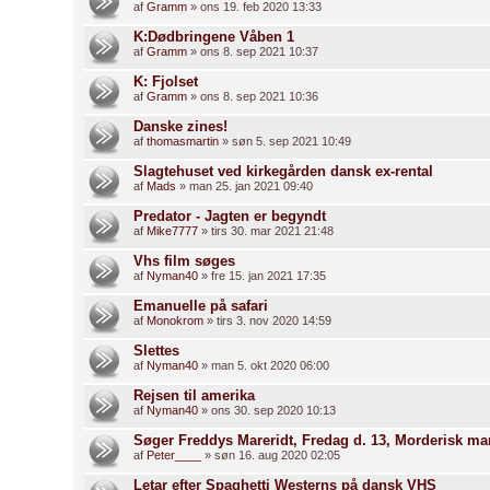
af
Gramm
» ons 19. feb 2020 13:33
K:Dødbringene Våben 1
af
Gramm
» ons 8. sep 2021 10:37
K: Fjolset
af
Gramm
» ons 8. sep 2021 10:36
Danske zines!
af
thomasmartin
» søn 5. sep 2021 10:49
Slagtehuset ved kirkegården dansk ex-rental
af
Mads
» man 25. jan 2021 09:40
Predator - Jagten er begyndt
af
Mike7777
» tirs 30. mar 2021 21:48
Vhs film søges
af
Nyman40
» fre 15. jan 2021 17:35
Emanuelle på safari
af
Monokrom
» tirs 3. nov 2020 14:59
Slettes
af
Nyman40
» man 5. okt 2020 06:00
Rejsen til amerika
af
Nyman40
» ons 30. sep 2020 10:13
Søger Freddys Mareridt, Fredag d. 13, Morderisk mare
af
Peter____
» søn 16. aug 2020 02:05
Letar efter Spaghetti Westerns på dansk VHS