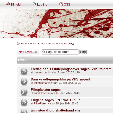
Tilmeld
Log ind
OSS
Boardindeks
‹
Kræmmermarkedet
‹
Køb (Buy)
Skriv et nyt emne
EMNER
Fredag den 13 udlejningscover søges! VHS re-premi
af
thomasmartin
» lør 7. mar 2026 21:10
Danske udlejningsfilm på VHS søges!
af
thomasmartin
» søn 11. jan 2026 13:32
Filmplakater søges
af
snorlaksen
» tors 25. dec 2025 23:40
Følgene søges... *OPDATERET*
af
Film-Fyren
» søn 28. jan 2024 21:45
winnetou & old shatterhand vhs