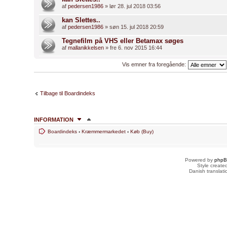
af
pedersen1986
» lør 28. jul 2018 03:56
kan Slettes..
af
pedersen1986
» søn 15. jul 2018 20:59
Tegnefilm på VHS eller Betamax søges
af
mallanikkelsen
» fre 6. nov 2015 16:44
Vis emner fra foregående:
Tilbage til Boardindeks
INFORMATION
Boardindeks
‹
Kræmmermarkedet
‹
Køb (Buy)
HVEM ER ONLINE
Brugere der læser dette forum: Ingen og 1 gæst
Powered by
php
FORUMTILLADELSER
Style creat
Danish translat
Du
kan ikke
skrive nye emner
Du
kan ikke
besvare emner
Du
kan ikke
redigere dine indlæg
Du
kan ikke
slette dine indlæg
Du
kan ikke
vedhæfte filer