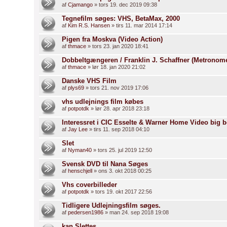
af
Cjamango
» tors 19. dec 2019 09:38
Tegnefilm søges: VHS, BetaMax, 2000
af
Kim R.S. Hansen
» tirs 11. mar 2014 17:14
Pigen fra Moskva (Video Action)
af
thmace
» tors 23. jan 2020 18:41
Dobbeltgængeren / Franklin J. Schaffner (Metrono
af
thmace
» lør 18. jan 2020 21:02
Danske VHS Film
af
plys69
» tors 21. nov 2019 17:06
vhs udlejnings film købes
af
potpotdk
» lør 28. apr 2018 23:18
Interessret i CIC Esselte & Warner Home Video big 
af
Jay Lee
» tirs 11. sep 2018 04:10
Slet
af
Nyman40
» tors 25. jul 2019 12:50
Svensk DVD til Nana Søges
af
henschjell
» ons 3. okt 2018 00:25
Vhs coverbilleder
af
potpotdk
» tors 19. okt 2017 22:56
Tidligere Udlejningsfilm søges.
af
pedersen1986
» man 24. sep 2018 19:08
kan Slettes..