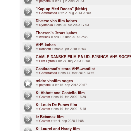
af
potpotdk
» lør 1. jun 2019 21:23
"Kapløp Med Døden" (Nehir)
af
Gastkramad
» fre 2. aug 2013 20:00
Diverse vhs film købes
af
Nyman40
» ons 25. okt 2023 17:03
Thorsen's Jesus købes
af
warlock
» ons 19. mar 2014 02:35
VHS købes
af
Kenneth
» man 8. jan 2018 10:53
GAMLE DANSKE FILM PÅ UDLEJNINGS VHS SØGES
af
Film-Fyren
» lør 27. maj 2023 19:00
Gastkramad's stora VHS-wantlist
af
Gastkramad
» ons 14. mar 2018 13:46
ældre vhsfilm søges
af
potpotdk
» lør 15. sep 2012 20:57
K: Abbott and Costello film
af
Gramm
» ons 19. feb 2020 13:39
K: Louis De Funes film
af
Gramm
» ons 19. feb 2020 15:48
k: Betamax film
af
Gramm
» fre 4. sep 2020 14:08
K: Laurel and Hardy film