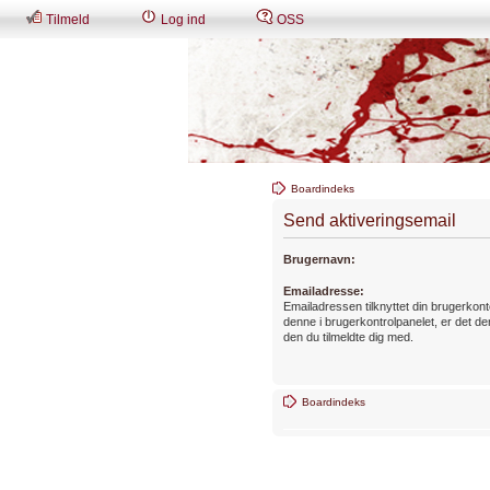
Tilmeld
Log ind
OSS
Boardindeks
Send aktiveringsemail
Brugernavn:
Emailadresse:
Emailadressen tilknyttet din brugerkon
denne i brugerkontrolpanelet, er det
den du tilmeldte dig med.
Boardindeks