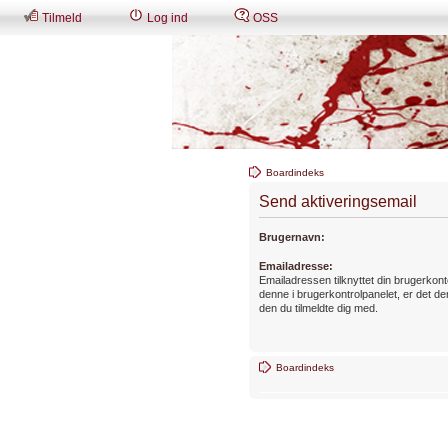
Tilmeld
Log ind
OSS
Boardindeks
Send aktiveringsemail
Brugernavn:
Emailadresse:
Emailadressen tilknyttet din brugerkon
denne i brugerkontrolpanelet, er det
den du tilmeldte dig med.
Boardindeks