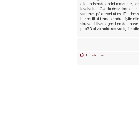
eller indsende andet materiale, som 
lovgivning. Gør du dette, kan dette
vurderes påkrævet af os. IP-adresse
har ret til at fjerne, ændre, flytte 
skrevet, bliver lagret i en databas
phpBB blive holdt ansvarlig for et
Boardindeks