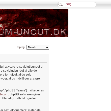
Sprog:
 du i at være retsgyldigt bundet af
retsgyldigt bundet af alle de
ære fornuftigt, at du selv
der, at du indvilliger at være
up", "phpBB Teams") hvilket er en
b.com
. phpBB softwaren giver
tilladeligt indhold og/eller
er sexuelt orienteret materiale