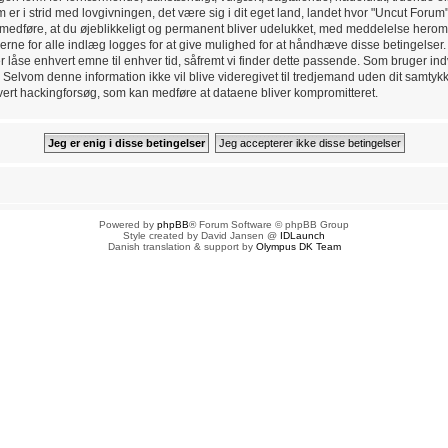
er i strid med lovgivningen, det være sig i dit eget land, landet hvor "Uncut Forum" 
 medføre, at du øjeblikkeligt og permanent bliver udelukket, med meddelelse herom ti
rne for alle indlæg logges for at give mulighed for at håndhæve disse betingelser. 
eller låse enhvert emne til enhver tid, såfremt vi finder dette passende. Som bruger indv
e. Selvom denne information ikke vil blive videregivet til tredjemand uden dit samtyk
hvert hackingforsøg, som kan medføre at dataene bliver kompromitteret.
Powered by
phpBB
® Forum Software © phpBB Group
Style created by David Jansen @
IDLaunch
Danish translation & support by
Olympus DK Team