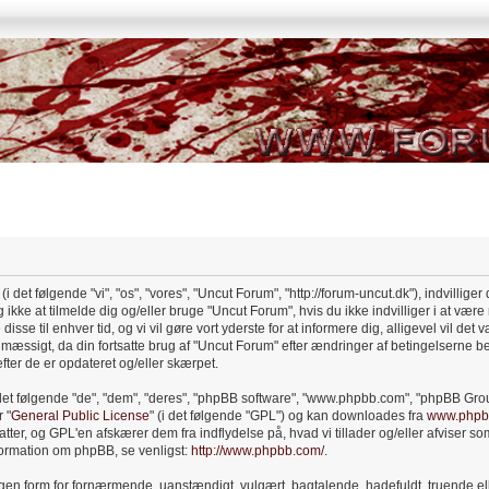
 det følgende "vi", "os", "vores", "Uncut Forum", "http://forum-uncut.dk"), indvilliger
ikke at tilmelde dig og/eller bruge "Uncut Forum", hvis du ikke indvilliger i at være 
sse til enhver tid, og vi vil gøre vort yderste for at informere dig, alligevel vil det v
ssigt, da din fortsatte brug af "Uncut Forum" efter ændringer af betingelserne bety
efter de er opdateret og/eller skærpet.
det følgende "de", "dem", "deres", "phpBB software", "www.phpbb.com", "phpBB Gro
 "
General Public License
" (i det følgende "GPL") og kan downloades fra
www.phpb
er, og GPL'en afskærer dem fra indflydelse på, hvad vi tillader og/eller afviser som 
nformation om phpBB, se venligst:
http://www.phpbb.com/
.
ogen form for fornærmende, uanstændigt, vulgært, bagtalende, hadefuldt, truende ell