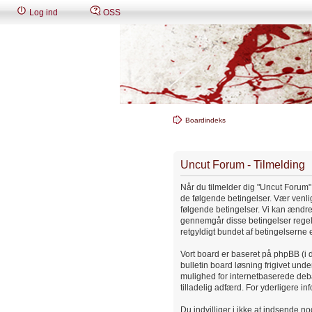
Log ind
OSS
Boardindeks
Uncut Forum - Tilmelding
Når du tilmelder dig "Uncut Forum" (i
de følgende betingelser. Vær venlig 
følgende betingelser. Vi kan ændre di
gennemgår disse betingelser regelmæ
retgyldigt bundet af betingelserne 
Vort board er baseret på phpBB (i 
bulletin board løsning frigivet under
mulighed for internetbaserede debatt
tilladelig adfærd. For yderligere i
Du indvilliger i ikke at indsende n