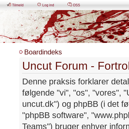
Tilmeld
Log ind
OSS
Boardindeks
Uncut Forum - Fortro
Denne praksis forklarer detal
følgende "vi", "os", "vores", 
uncut.dk") og phpBB (i det fø
"phpBB software", "www.php
Teams") bruger enhver infor