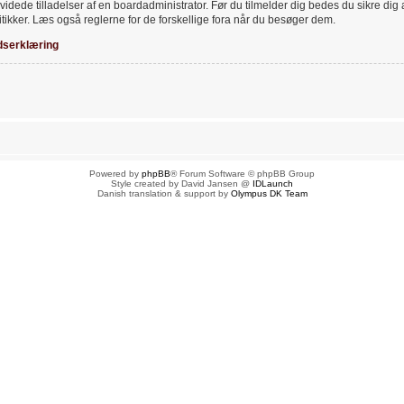
videde tilladelser af en boardadministrator. Før du tilmelder dig bedes du sikre dig
tikker. Læs også reglerne for de forskellige fora når du besøger dem.
dserklæring
Powered by
phpBB
® Forum Software © phpBB Group
Style created by David Jansen @
IDLaunch
Danish translation & support by
Olympus DK Team