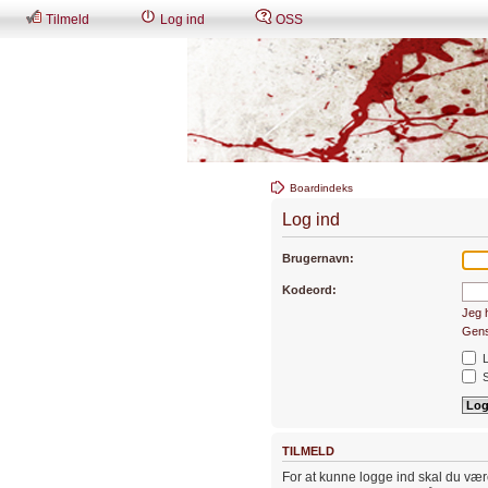
Tilmeld
Log ind
OSS
Boardindeks
Log ind
Brugernavn:
Kodeord:
Jeg 
Gens
L
S
TILMELD
For at kunne logge ind skal du være