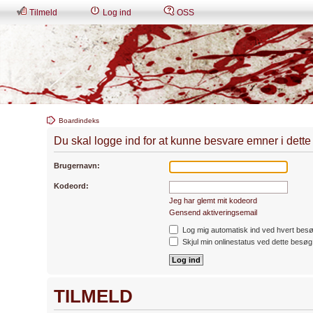
Tilmeld
Log ind
OSS
Boardindeks
Du skal logge ind for at kunne besvare emner i dette
Brugernavn:
Kodeord:
Jeg har glemt mit kodeord
Gensend aktiveringsemail
Log mig automatisk ind ved hvert bes
Skjul min onlinestatus ved dette besøg
TILMELD