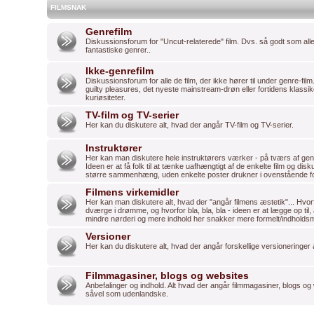
FILMSNAK
Genrefilm
Diskussionsforum for "Uncut-relaterede" film. Dvs. så godt som alle 
fantastiske genrer..
Ikke-genrefilm
Diskussionsforum for alle de film, der ikke hører til under genre-film
guilty pleasures, det nyeste mainstream-drøn eller fortidens klassi
kuriøsiteter.
TV-film og TV-serier
Her kan du diskutere alt, hvad der angår TV-film og TV-serier.
Instruktører
Her kan man diskutere hele instruktørers værker - på tværs af genre
Ideen er at få folk til at tænke uafhængtigt af de enkelte film og dis
større sammenhæng, uden enkelte poster drukner i ovenstående f
Filmens virkemidler
Her kan man diskutere alt, hvad der "angår filmens æstetik"... Hvorfo
dværge i drømme, og hvorfor bla, bla, bla - ideen er at lægge op til
mindre nørderi og mere indhold her snakker mere formelt/indholds
Versioner
Her kan du diskutere alt, hvad der angår forskellige versioneringer
Filmmagasiner, blogs og websites
Anbefalinger og indhold. Alt hvad der angår filmmagasiner, blogs o
såvel som udenlandske.