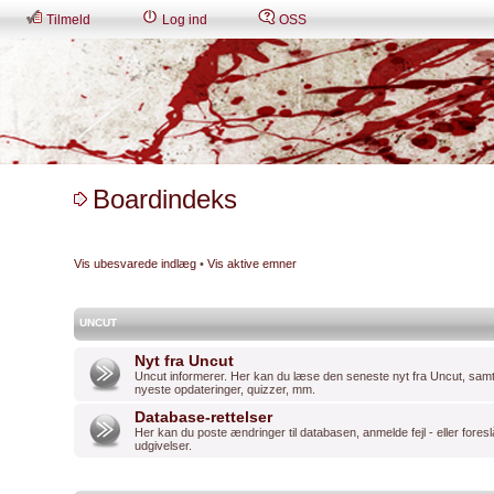
Tilmeld
Log ind
OSS
Boardindeks
Vis ubesvarede indlæg
•
Vis aktive emner
UNCUT
Nyt fra Uncut
Uncut informerer. Her kan du læse den seneste nyt fra Uncut, sam
nyeste opdateringer, quizzer, mm.
Database-rettelser
Her kan du poste ændringer til databasen, anmelde fejl - eller foresl
udgivelser.