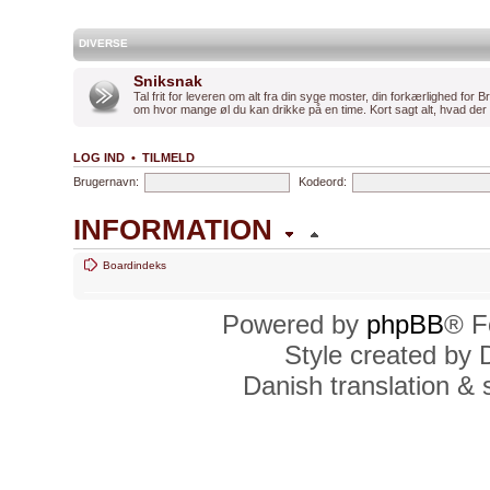
DIVERSE
Sniksnak
Tal frit for leveren om alt fra din syge moster, din forkærlighed for B
om hvor mange øl du kan drikke på en time. Kort sagt alt, hvad der e
LOG IND
•
TILMELD
Brugernavn:
Kodeord:
INFORMATION
Boardindeks
TID
Powered by
phpBB
® F
Alle tider er UTC + 1 time [
DST
Style created by
Dato og tid er søn 9. aug 2026
Danish translation &
HVEM ER ONLINE
Der er
232
brugere online :: 0 t