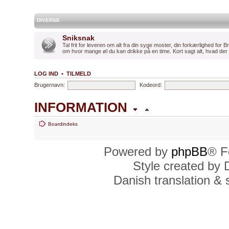
DIVERSE
Sniksnak
Tal frit for leveren om alt fra din syge moster, din forkærlighed for B
om hvor mange øl du kan drikke på en time. Kort sagt alt, hvad der e
LOG IND
•
TILMELD
Brugernavn:
Kodeord:
INFORMATION
Boardindeks
TID
Powered by
phpBB
® F
Alle tider er UTC + 1 time [
DST
Style created by
Dato og tid er tors 6. aug 2026
Danish translation &
HVEM ER ONLINE
Der er
132
brugere online :: 1 t