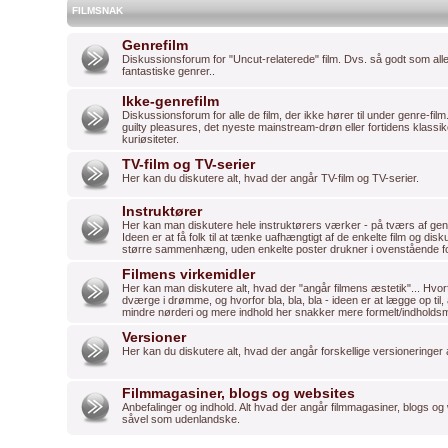
FILMSNAK
Genrefilm
Diskussionsforum for "Uncut-relaterede" film. Dvs. så godt som alle 
fantastiske genrer..
Ikke-genrefilm
Diskussionsforum for alle de film, der ikke hører til under genre-film
guilty pleasures, det nyeste mainstream-drøn eller fortidens klassi
kuriøsiteter.
TV-film og TV-serier
Her kan du diskutere alt, hvad der angår TV-film og TV-serier.
Instruktører
Her kan man diskutere hele instruktørers værker - på tværs af genre
Ideen er at få folk til at tænke uafhængtigt af de enkelte film og dis
større sammenhæng, uden enkelte poster drukner i ovenstående f
Filmens virkemidler
Her kan man diskutere alt, hvad der "angår filmens æstetik"... Hvorfo
dværge i drømme, og hvorfor bla, bla, bla - ideen er at lægge op til
mindre nørderi og mere indhold her snakker mere formelt/indholds
Versioner
Her kan du diskutere alt, hvad der angår forskellige versioneringer
Filmmagasiner, blogs og websites
Anbefalinger og indhold. Alt hvad der angår filmmagasiner, blogs o
såvel som udenlandske.