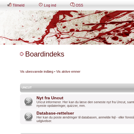
Tilmeld
Log ind
OSS
Boardindeks
Vis ubesvarede indlæg
•
Vis aktive emner
UNCUT
Nyt fra Uncut
Uncut informerer. Her kan du læse den seneste nyt fra Uncut, sam
nyeste opdateringer, quizzer, mm.
Database-rettelser
Her kan du poste ændringer til databasen, anmelde fejl - eller foresl
udgivelser.