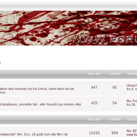
r
INDLÆG
EMNER
SENE
Uncut f
947
90
 læse den seneste nyt fra Uncut, samt høre om de
fre 8.
, mm.
Re: For
425
54
 databasen, anmelde fejl - eller foreslå nye entries eller
fre 26.
INDLÆG
EMNER
SENE
Re: EF
13193
869
laterede" film. Dvs. så godt som alle film i de
med Ke