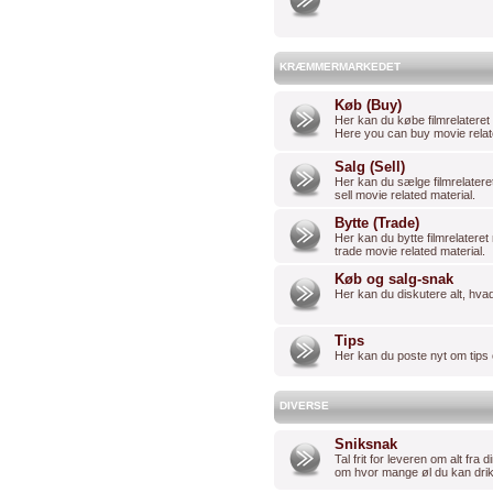
KRÆMMERMARKEDET
Køb (Buy)
Her kan du købe filmrelateret 
Here you can buy movie relat
Salg (Sell)
Her kan du sælge filmrelateret
sell movie related material.
Bytte (Trade)
Her kan du bytte filmrelateret 
trade movie related material.
Køb og salg-snak
Her kan du diskutere alt, hv
Tips
Her kan du poste nyt om tips o
DIVERSE
Sniksnak
Tal frit for leveren om alt fra
om hvor mange øl du kan drikke