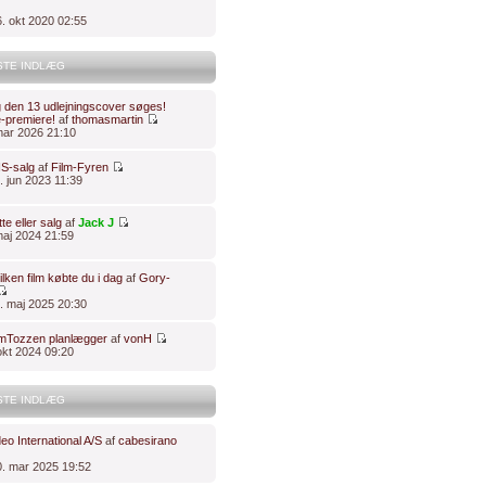
. okt 2020 02:55
STE INDLÆG
 den 13 udlejningscover søges!
-premiere!
af
thomasmartin
 mar 2026 21:10
S-salg
af
Film-Fyren
. jun 2023 11:39
te eller salg
af
Jack J
 maj 2024 21:59
lken film købte du i dag
af
Gory-
2. maj 2025 20:30
lmTozzen planlægger
af
vonH
 okt 2024 09:20
STE INDLÆG
eo International A/S
af
cabesirano
. mar 2025 19:52