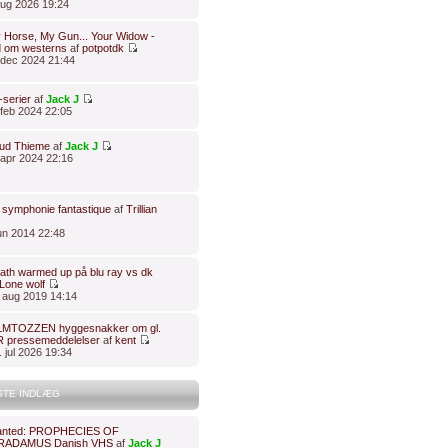
 aug 2026 19:24
 Horse, My Gun... Your Widow -
d om westerns
af
potpotdk
 dec 2024 21:44
-serier
af
Jack J
 feb 2024 22:05
ud Thieme
af
Jack J
. apr 2024 22:16
z symphonie fantastique
af
Trillian
jun 2014 22:48
ath warmed up på blu ray vs dk
Lone wolf
. aug 2019 14:14
ILMTOZZEN hyggesnakker om gl.
 pressemeddelelser
af
kent
 jul 2026 19:34
STE INDLÆG
anted: PROPHECIES OF
ADAMUS Danish VHS
af
Jack J