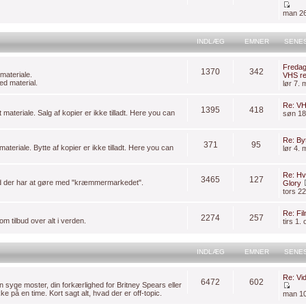
man 26
INDLÆG
EMNER
SENE
Fredag
1370
342
materiale.
VHS re
ed material.
lør 7.
Re: VH
1395
418
 materiale. Salg af kopier er ikke tilladt. Here you can
søn 18
Re: Byt
371
95
materiale. Bytte af kopier er ikke tilladt. Here you can
lør 4.
Re: Hvi
3465
127
ad der har at gøre med "kræmmermarkedet".
Glory
tors 2
Re: Fi
2274
257
m tilbud over alt i verden.
tirs 1.
INDLÆG
EMNER
SENE
Re: Vid
6472
602
 din syge moster, din forkærlighed for Britney Spears eller
 på en time. Kort sagt alt, hvad der er off-topic.
man 10