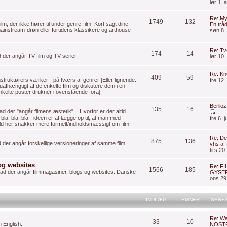
lør 1.
Re: My
1749
132
lm, der ikke hører til under genre-film. Kort sagt dine
En trå
mainstream-drøn eller fortidens klassikere og arthouse-
søn 8.
Re: Tv
174
14
 der angår TV-film og TV-serier.
lør 10.
Re: Kn
409
59
struktørers værker - på tværs af genrer [Eller lignende.
fre 12
e uafhængtigt af de enkelte film og diskutere dem i en
elte poster drukner i ovenstående fora]
Berlio
135
16
d der "angår filmens æstetik"... Hvorfor er der altid
a, bla, bla - ideen er at lægge op til, at man med
fre 6. 
ld her snakker mere formelt/indholdsmæssigt om film.
Re: De
875
136
d der angår forskellige versioneringer af samme film.
vhs
af
tirs 20
og websites
Re: F
1566
185
hvad der angår filmmagasiner, blogs og websites. Danske
GYSER
ons 29.
INDLÆG
EMNER
SENE
Re: W
33
10
n English.
NOSTR