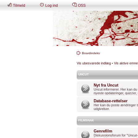
Tilmeld
Log ind
OSS
Boardindeks
Vis ubesvarede indlæg
•
Vis aktive emne
UNCUT
Nyt fra Uncut
Uncut informerer. Her kan du
nyeste opdateringer, quizzer
Database-rettelser
Her kan du poste ændringer til
udgivelser.
FILMSNAK
Genrefilm
Diskussionsforum for "Uncut-re