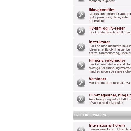
fantastiske genrer..
Ikke-genrefilm
Diskussionsforum for alle de fi
guilty pleasures, det nyeste 
kuriøsiteter.
TV-film og TV-serier
Her kan du diskutere alt, hvad
Instruktører
Her kan man diskutere hele in
Ideen er at få folk til at tænk
større sammenhæng, uden enk
Filmens virkemidler
Her kan man diskutere alt, hva
dværge i drømme, og hvorfor bl
mindre nørderi og mere indho
Versioner
Her kan du diskutere alt, hva
Filmmagasiner, blogs 
Anbefalinger og indhold. Alt 
såvel som udenlandske.
UNCUT INTERNATIONAL
International Forum
International forum. All posts i