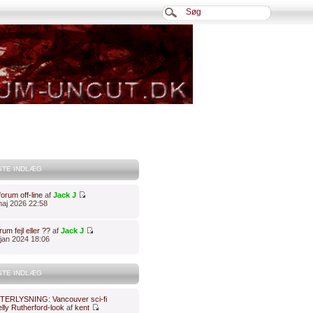
STE INDLÆG
orum off-line
af
Jack J
 maj 2026 22:58
um fejl eller ??
af
Jack J
 jan 2024 18:06
STE INDLÆG
TERLYSNING: Vancouver sci-fi
lly Rutherford-look
af
kent